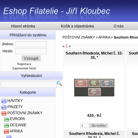
Hlavní stránka
Košík a objednávka
O nás
Přihlášení do systému
POŠTOVNÍ ZNÁMKY
»
AFRIKA
»
Southern Rhod
Jméno:
«
1
»
Heslo:
Southern Rhodesia, Michel č. 32-
South
35, *
Registrace
Zapomenuté heslo
Vyhledávání
Kategorie
HAVITKY
PINZETY
POŠTOVNÍ ZNÁMKY
420,- Kč
EVROPA
OCEANIE
AFRIKA
Southern Rhodesia, Michel č.
Sou