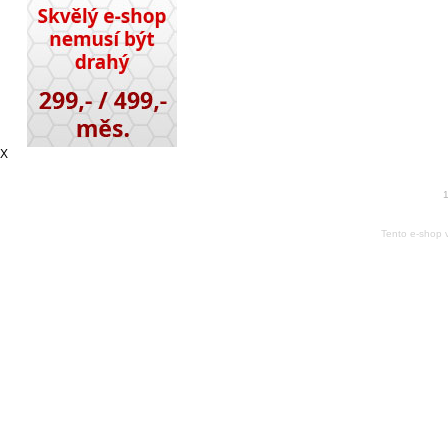
X
1
Tento e-shop 