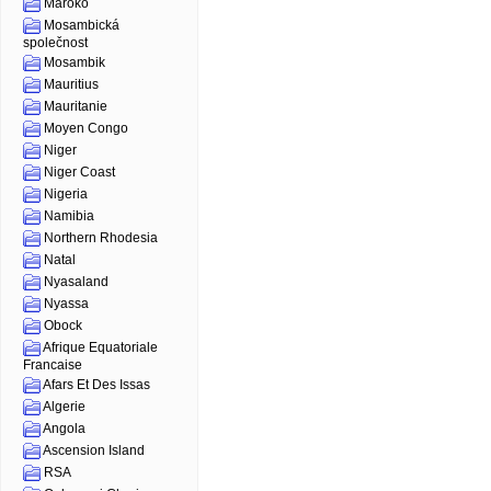
Maroko
Mosambická
společnost
Mosambik
Mauritius
Mauritanie
Moyen Congo
Niger
Niger Coast
Nigeria
Namibia
Northern Rhodesia
Natal
Nyasaland
Nyassa
Obock
Afrique Equatoriale
Francaise
Afars Et Des Issas
Algerie
Angola
Ascension Island
RSA