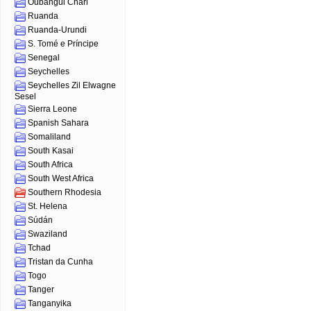
Oubangui Chari
Ruanda
Ruanda-Urundi
S. Tomé e Príncipe
Senegal
Seychelles
Seychelles Zil Elwagne
Sesel
Sierra Leone
Spanish Sahara
Somaliland
South Kasai
South Africa
South West Africa
Southern Rhodesia
St. Helena
Súdán
Swaziland
Tchad
Tristan da Cunha
Togo
Tanger
Tanganyika