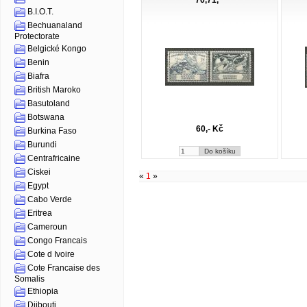
70,71, *
B.I.O.T.
Bechuanaland
Protectorate
Belgické Kongo
Benin
Biafra
British Maroko
Basutoland
Botswana
60,- Kč
Burkina Faso
Burundi
Centrafricaine
Ciskei
«
1
»
Egypt
Cabo Verde
Eritrea
Cameroun
Congo Francais
Cote d Ivoire
Cote Francaise des
Somalis
Ethiopia
Djibouti