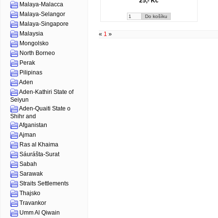
25,- Kč
Malaya-Malacca
Malaya-Selangor
Malaya-Singapore
Malaysia
«
1
»
Mongolsko
North Borneo
Perak
Pilipinas
Aden
Aden-Kathiri State of
Seiyun
Aden-Quaiti State o
Shihr and
Afganistan
Ajman
Ras al Khaima
Sáurášta-Surat
Sabah
Sarawak
Straits Settlements
Thajsko
Travankor
Umm Al Qiwain