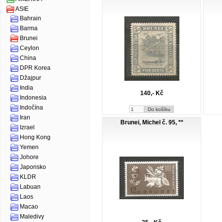
ASIE
Bahrain
Barma
Brunei
Ceylon
China
DPR Korea
Džajpur
India
140,- Kč
Indonesia
Indočína
Iran
Brunei, Michel č. 95, **
Izrael
Hong Kong
Yemen
Johore
Japonsko
KLDR
Labuan
Laos
Macao
Maledivy