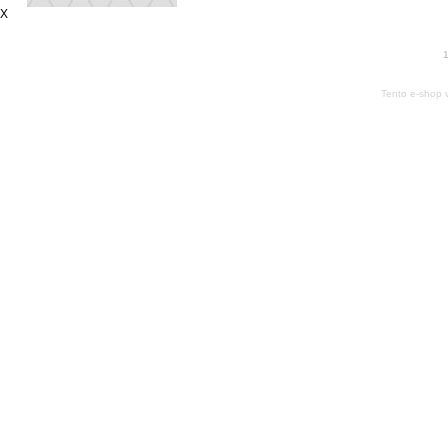
X
1
Tento e-shop 