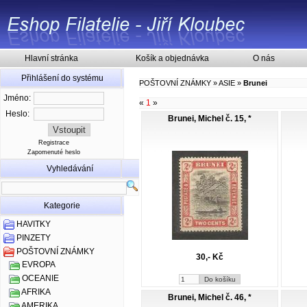
Hlavní stránka
Košík a objednávka
O nás
Přihlášení do systému
POŠTOVNÍ ZNÁMKY
»
ASIE
»
Brunei
Jméno:
«
1
»
Heslo:
Brunei, Michel č. 15, *
Registrace
Zapomenuté heslo
Vyhledávání
Kategorie
HAVITKY
PINZETY
POŠTOVNÍ ZNÁMKY
30,- Kč
EVROPA
OCEANIE
AFRIKA
Brunei, Michel č. 46, *
AMERIKA