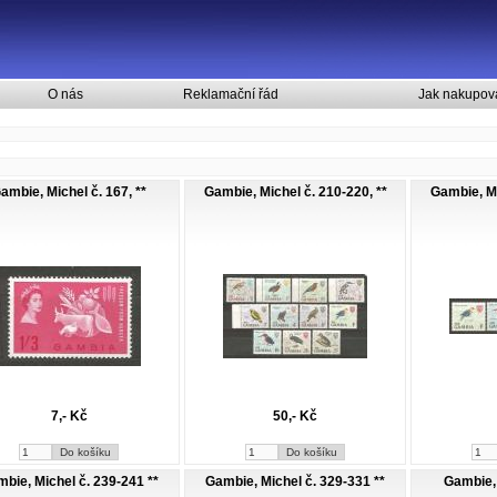
O nás
Reklamační řád
Jak nakupov
ambie, Michel č. 167, **
Gambie, Michel č. 210-220, **
Gambie, Mi
7,- Kč
50,- Kč
bie, Michel č. 239-241 **
Gambie, Michel č. 329-331 **
Gambie, 