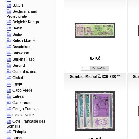
B.I.O.T.
Bechuanaland
Protectorate
Belgické Kongo
Benin
Biafra
British Maroko
Basutoland
Botswana
8,- Kč
Burkina Faso
Burundi
Centrafricaine
Gambie, Michel č. 336-338 **
Gam
Ciskei
Egypt
Cabo Verde
Eritrea
Cameroun
Congo Francais
Cote d Ivoire
Cote Francaise des
Somalis
Ethiopia
Djibouti