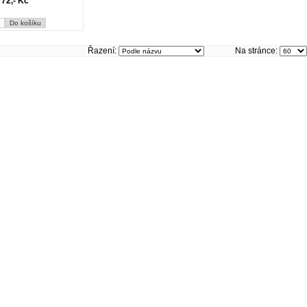
72,- Kč
Řazení:
Na stránce: