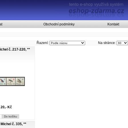
at
Obchodní podmínky
Kontakt
Řazení:
Na stránce:
chel č. 217-220, **
20,- Kč
Michel č. 335, **