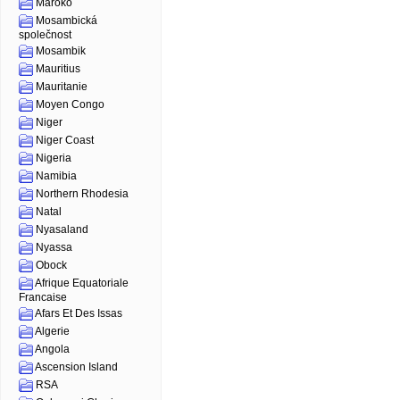
Maroko
Mosambická
společnost
Mosambik
Mauritius
Mauritanie
Moyen Congo
Niger
Niger Coast
Nigeria
Namibia
Northern Rhodesia
Natal
Nyasaland
Nyassa
Obock
Afrique Equatoriale
Francaise
Afars Et Des Issas
Algerie
Angola
Ascension Island
RSA