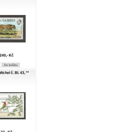
240,- Kč
ichel č. Bl. 43, **