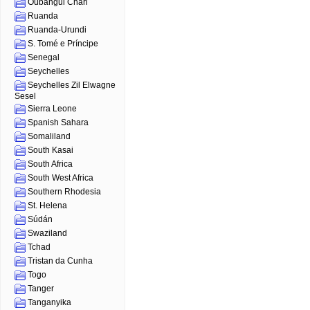
Oubangui Chari
Ruanda
Ruanda-Urundi
S. Tomé e Príncipe
Senegal
Seychelles
Seychelles Zil Elwagne
Sesel
Sierra Leone
Spanish Sahara
Somaliland
South Kasai
South Africa
South West Africa
Southern Rhodesia
St. Helena
Súdán
Swaziland
Tchad
Tristan da Cunha
Togo
Tanger
Tanganyika