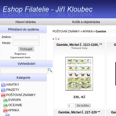
Hlavní stránka
Košík a objednávka
Přihlášení do systému
POŠTOVNÍ ZNÁMKY
»
AFRIKA
»
Gambie
Jméno:
«
1
»
Heslo:
Gambie, Michel č. 1113-1160, **
G
Tiskové listy
Registrace
Zapomenuté heslo
Vyhledávání
Kategorie
HAVITKY
PINZETY
POŠTOVNÍ ZNÁMKY
330,- Kč
EVROPA
OCEANIE
AFRIKA
Gambie, Michel č. 227-229 **
Gam