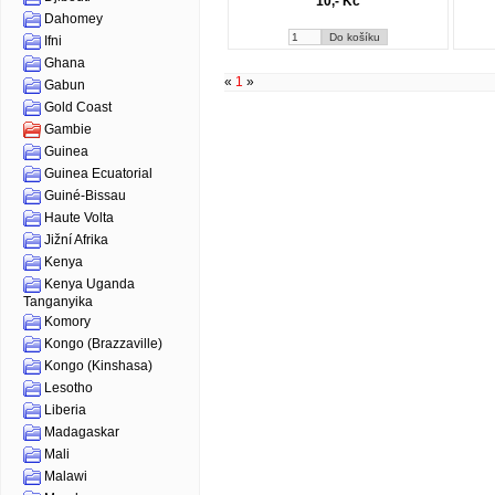
10,- Kč
Dahomey
Ifni
Ghana
«
1
»
Gabun
Gold Coast
Gambie
Guinea
Guinea Ecuatorial
Guiné-Bissau
Haute Volta
Jižní Afrika
Kenya
Kenya Uganda
Tanganyika
Komory
Kongo (Brazzaville)
Kongo (Kinshasa)
Lesotho
Liberia
Madagaskar
Mali
Malawi