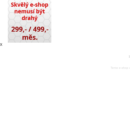
X
1
Tento e-shop 