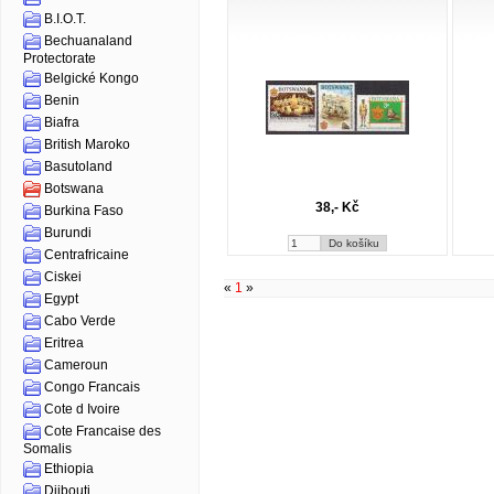
B.I.O.T.
Bechuanaland
Protectorate
Belgické Kongo
Benin
Biafra
British Maroko
Basutoland
Botswana
38,- Kč
Burkina Faso
Burundi
Centrafricaine
Ciskei
«
1
»
Egypt
Cabo Verde
Eritrea
Cameroun
Congo Francais
Cote d Ivoire
Cote Francaise des
Somalis
Ethiopia
Djibouti