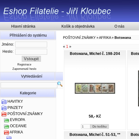
Hlavní stránka
Košík a objednávka
O nás
Přihlášení do systému
POŠTOVNÍ ZNÁMKY
»
AFRIKA
»
Botswana
Jméno:
«
1
»
Heslo:
Botswana, Michel č. 198-204
Bots
Registrace
Zapomenuté heslo
Vyhledávání
Kategorie
HAVITKY
PINZETY
POŠTOVNÍ ZNÁMKY
58,- Kč
EVROPA
OCEANIE
AFRIKA
Botswana, Michel č. 51-53, **
Bots