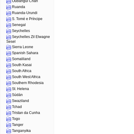
Oubangui Chari
Ruanda
Ruanda-Urundi
S. Tomé e Príncipe
Senegal
Seychelles
Seychelles Zil Elwagne
Sesel
Sierra Leone
Spanish Sahara
Somaliland
South Kasai
South Africa
South West Africa
Southern Rhodesia
St. Helena
Súdán
Swaziland
Tchad
Tristan da Cunha
Togo
Tanger
Tanganyika