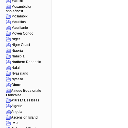
Maroko
Mosambická
společnost
Mosambik
Mauritius
Mauritanie
Moyen Congo
Niger
Niger Coast
Nigeria
Namibia
Northern Rhodesia
Natal
Nyasaland
Nyassa
Obock
Afrique Equatoriale
Francaise
Afars Et Des Issas
Algerie
Angola
Ascension Island
RSA