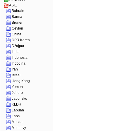
ASIE
Bahrain
Barma
Brunei
Ceylon
China
DPR Korea
Džajpur
India
Indonesia
Indočína
Iran
Izrael
Hong Kong
Yemen
Johore
Japonsko
KLDR
Labuan
Laos
Macao
Maledivy