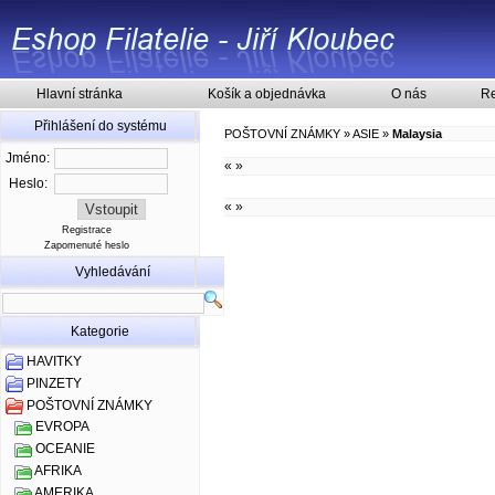
Hlavní stránka
Košík a objednávka
O nás
Re
Přihlášení do systému
POŠTOVNÍ ZNÁMKY
»
ASIE
»
Malaysia
Jméno:
«
»
Heslo:
«
»
Registrace
Zapomenuté heslo
Vyhledávání
Kategorie
HAVITKY
PINZETY
POŠTOVNÍ ZNÁMKY
EVROPA
OCEANIE
AFRIKA
AMERIKA