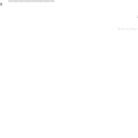
X
1
Tento e-shop 