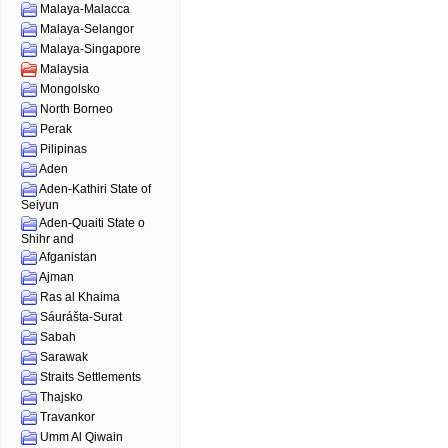
Malaya-Malacca
Malaya-Selangor
Malaya-Singapore
Malaysia
Mongolsko
North Borneo
Perak
Pilipinas
Aden
Aden-Kathiri State of
Seiyun
Aden-Quaiti State o
Shihr and
Afganistan
Ajman
Ras al Khaima
Sáurášta-Surat
Sabah
Sarawak
Straits Settlements
Thajsko
Travankor
Umm Al Qiwain