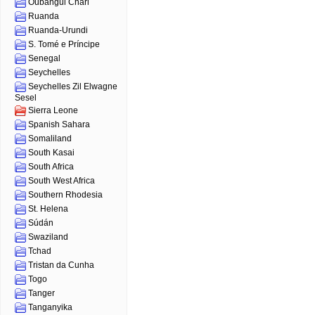
Oubangui Chari
Ruanda
Ruanda-Urundi
S. Tomé e Príncipe
Senegal
Seychelles
Seychelles Zil Elwagne
Sesel
Sierra Leone
Spanish Sahara
Somaliland
South Kasai
South Africa
South West Africa
Southern Rhodesia
St. Helena
Súdán
Swaziland
Tchad
Tristan da Cunha
Togo
Tanger
Tanganyika