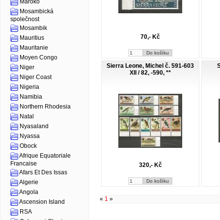
Maroko
Mosambická
společnost
Mosambik
70,- Kč
Mauritius
Mauritanie
Moyen Congo
Sierra Leone, Michel č. 591-603
S
Niger
XII / 82, -590, **
Niger Coast
Nigeria
Namibia
Northern Rhodesia
Natal
Nyasaland
Nyassa
Obock
Afrique Equatoriale
Francaise
320,- Kč
Afars Et Des Issas
Algerie
Angola
«
1
»
Ascension Island
RSA