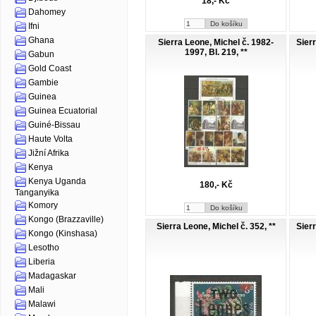
18,- Kč
Dahomey
Ifni
Ghana
Sierra Leone, Michel č. 1982-
Sierr
1997, Bl. 219, **
Gabun
Gold Coast
Gambie
Guinea
Guinea Ecuatorial
Guiné-Bissau
Haute Volta
Jižní Afrika
Kenya
Kenya Uganda
180,- Kč
Tanganyika
Komory
Kongo (Brazzaville)
Sierra Leone, Michel č. 352, **
Sierr
Kongo (Kinshasa)
Lesotho
Liberia
Madagaskar
Mali
Malawi