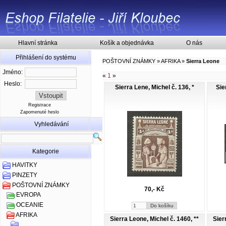
Hlavní stránka
Košík a objednávka
O nás
Přihlášení do systému
POŠTOVNÍ ZNÁMKY
»
AFRIKA
»
Sierra Leone
Jméno:
«
1
»
Heslo:
Sierra Lene, Michel č. 136, *
Sie
Registrace
Zapomenuté heslo
Vyhledávání
Kategorie
HAVITKY
PINZETY
POŠTOVNÍ ZNÁMKY
70,- Kč
EVROPA
OCEANIE
AFRIKA
Sierra Leone, Michel č. 1460, **
Sier