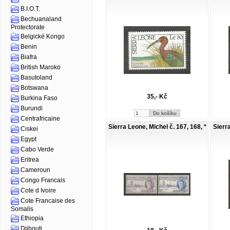
B.I.O.T.
Bechuanaland
Protectorate
Belgické Kongo
Benin
Biafra
British Maroko
Basutoland
Botswana
35,- Kč
Burkina Faso
Burundi
Centrafricaine
Sierra Leone, Michel č. 167, 168, *
Sierra
Ciskei
Egypt
Cabo Verde
Eritrea
Cameroun
Congo Francais
Cote d Ivoire
Cote Francaise des
Somalis
Ethiopia
Djibouti