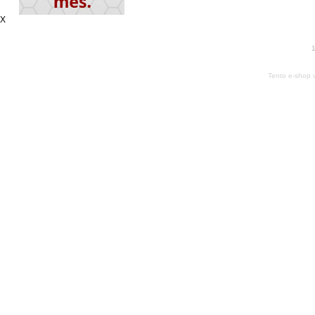
X
1
Tento e-shop 