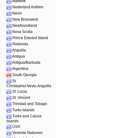
Martinik
Nederland Antillen
Nevis
New Brunswick
Newfoundland
Nova Scotia
Prince Edward Island
Redonda
Anguilla
Antigua
Antigua/Barbuda
Argentina
South Georgia
St.
Christopher.Nevis.Anguilla
St. Lucia
St. Vincent
Trinidad and Tobago
Turks Islands
Turks and Caicos
Islands
USA
Vereinte Nationen