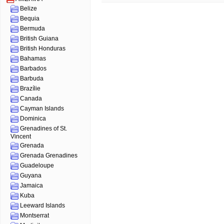
Belize
Bequia
Bermuda
British Guiana
British Honduras
Bahamas
Barbados
Barbuda
Brazílie
Canada
Cayman Islands
Dominica
Grenadines of St.
Vincent
Grenada
Grenada Grenadines
Guadeloupe
Guyana
Jamaica
Kuba
Leeward Islands
Montserrat