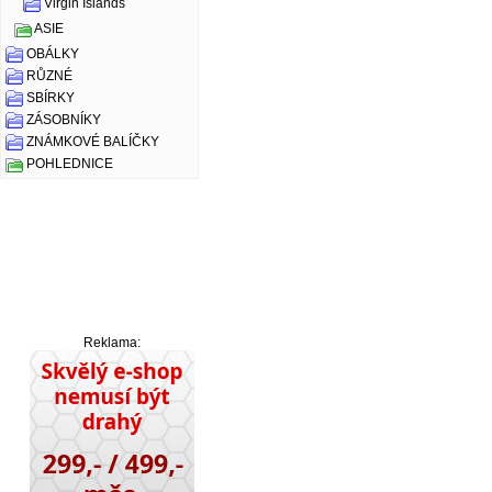
Virgin Islands
ASIE
OBÁLKY
RŮZNÉ
SBÍRKY
ZÁSOBNÍKY
ZNÁMKOVÉ BALÍČKY
POHLEDNICE
Reklama: