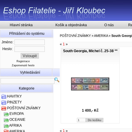
Hlavní stránka
Košík a objednávka
O nás
Re
Přihlášení do systému
POŠTOVNÍ ZNÁMKY
»
AMERIKA
»
South Georg
Jméno:
«
1
»
Heslo:
South Georgia, Michel č. 25-38 **
Registrace
Zapomenuté heslo
Vyhledávání
Kategorie
HAVITKY
PINZETY
POŠTOVNÍ ZNÁMKY
1 400,- Kč
EVROPA
OCEANIE
AFRIKA
«
1
»
AMERIKA