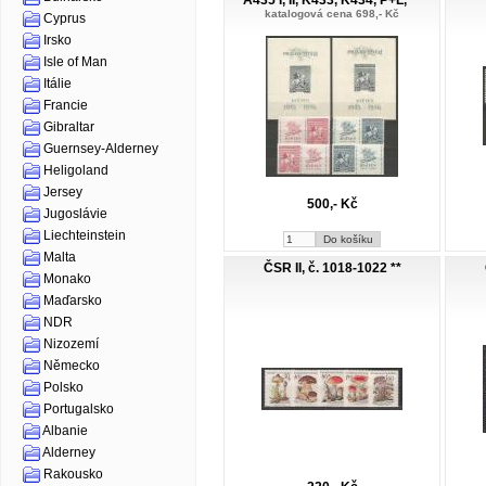
A435 I, II, K433, K434, P+L, **
katalogová cena 698,- Kč
Cyprus
Irsko
Isle of Man
Itálie
Francie
Gibraltar
Guernsey-Alderney
Heligoland
Jersey
500,- Kč
Jugoslávie
Liechteinstein
Malta
ČSR II, č. 1018-1022 **
Monako
Maďarsko
NDR
Nizozemí
Německo
Polsko
Portugalsko
Albanie
Alderney
Rakousko