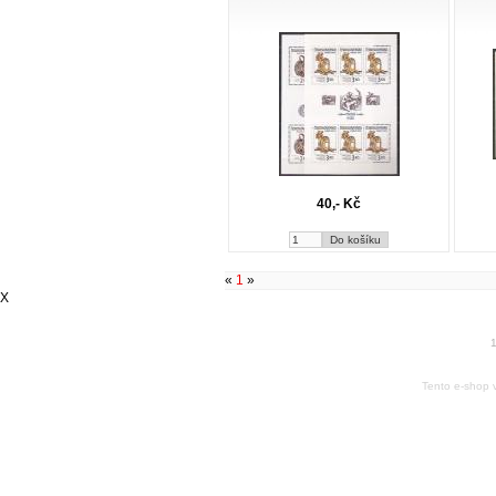
40,- Kč
«
1
»
X
1
Tento e-shop 