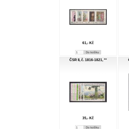
61,- Kč
ČSR II, č. 1816-1821, **
35,- Kč