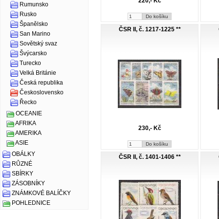
220,- Kč
Rumunsko
Rusko
Španělsko
ČSR II, č. 1217-1225 **
San Marino
Sovětský svaz
Švýcarsko
Turecko
Velká Británie
Česká republika
Československo
Řecko
OCEANIE
AFRIKA
230,- Kč
AMERIKA
ASIE
OBÁLKY
ČSR II, č. 1401-1406 **
RŮZNÉ
SBÍRKY
ZÁSOBNÍKY
ZNÁMKOVÉ BALÍČKY
POHLEDNICE