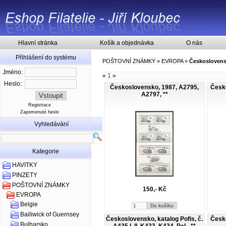
Hlavní stránka
Košík a objednávka
O nás
Přihlášení do systému
POŠTOVNÍ ZNÁMKY
»
EVROPA
»
Českosloven
Jméno:
«
1
»
Heslo:
Československo, 1987, A2795,
Česko
A2797, **
Registrace
Zapomenuté heslo
Vyhledávání
Kategorie
HAVITKY
PINZETY
POŠTOVNÍ ZNÁMKY
150,- Kč
EVROPA
Belgie
Bailiwick of Guernsey
Československo, katalog Pofis, č.
Česko
Bulharsko