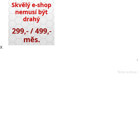
X
1
Tento e-shop 