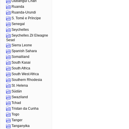
Oubangui Chari
Ruanda
Ruanda-Urundi
S. Tomé e Príncipe
Senegal
Seychelles
Seychelles Zil Elwagne
Sesel
Sierra Leone
Spanish Sahara
Somaliland
South Kasai
South Africa
South West Africa
Southern Rhodesia
St. Helena
Súdán
Swaziland
Tchad
Tristan da Cunha
Togo
Tanger
Tanganyika