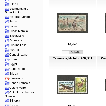
B.I.O.T.
Bechuanaland
Protectorate
Belgické Kongo
Benin
Biafra
British Maroko
Basutoland
Botswana
10,- Kč
Burkina Faso
Burundi
Centrafricaine
Cameroun, Michel č. 940, 941
Cam
Ciskei
Egypt
Cabo Verde
Eritrea
Cameroun
Congo Francais
Cote d Ivoire
Cote Francaise des
Somalis
Ethiopia
Djibouti