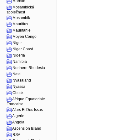
Maroko
Mosambická
společnost
Mosambik
Mauritius
Mauritanie
Moyen Congo
Niger
Niger Coast
Nigeria
Namibia
Northern Rhodesia
Natal
Nyasaland
Nyassa
Obock
Afrique Equatoriale
Francaise
Afars Et Des Issas
Algerie
Angola
Ascension Island
RSA