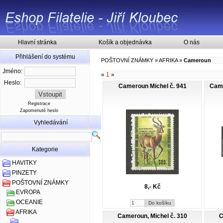
Hlavní stránka
Košík a objednávka
O nás
Přihlášení do systému
POŠTOVNÍ ZNÁMKY
»
AFRIKA
»
Cameroun
Jméno:
«
1
»
Heslo:
Cameroun Michel č. 941
Came
Registrace
Zapomenuté heslo
Vyhledávání
Kategorie
HAVITKY
PINZETY
POŠTOVNÍ ZNÁMKY
8,- Kč
EVROPA
OCEANIE
AFRIKA
Cameroun, Michel č. 310
C