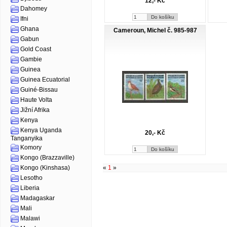
12,- Kč
Dahomey
Ifni
Ghana
Cameroun, Michel č. 985-987
Gabun
Gold Coast
Gambie
Guinea
Guinea Ecuatorial
Guiné-Bissau
Haute Volta
Jižní Afrika
Kenya
Kenya Uganda
20,- Kč
Tanganyika
Komory
Kongo (Brazzaville)
«
1
»
Kongo (Kinshasa)
Lesotho
Liberia
Madagaskar
Mali
Malawi