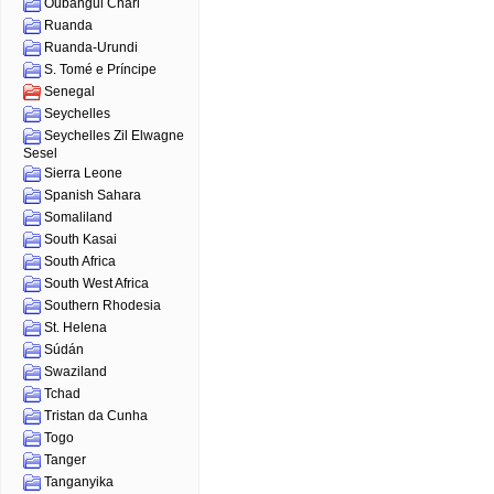
Oubangui Chari
Ruanda
Ruanda-Urundi
S. Tomé e Príncipe
Senegal
Seychelles
Seychelles Zil Elwagne
Sesel
Sierra Leone
Spanish Sahara
Somaliland
South Kasai
South Africa
South West Africa
Southern Rhodesia
St. Helena
Súdán
Swaziland
Tchad
Tristan da Cunha
Togo
Tanger
Tanganyika