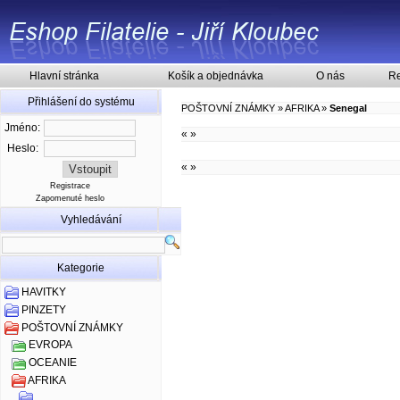
Hlavní stránka
Košík a objednávka
O nás
Re
Přihlášení do systému
POŠTOVNÍ ZNÁMKY
»
AFRIKA
»
Senegal
Jméno:
«
»
Heslo:
«
»
Registrace
Zapomenuté heslo
Vyhledávání
Kategorie
HAVITKY
PINZETY
POŠTOVNÍ ZNÁMKY
EVROPA
OCEANIE
AFRIKA