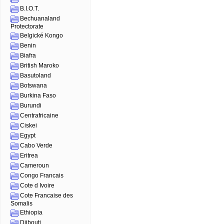
B.I.O.T.
Bechuanaland
Protectorate
Belgické Kongo
Benin
Biafra
British Maroko
Basutoland
Botswana
Burkina Faso
Burundi
Centrafricaine
Ciskei
Egypt
Cabo Verde
Eritrea
Cameroun
Congo Francais
Cote d Ivoire
Cote Francaise des
Somalis
Ethiopia
Djibouti