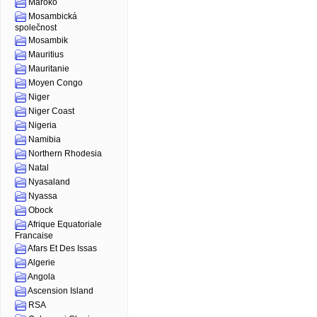
Maroko
Mosambická
společnost
Mosambik
Mauritius
Mauritanie
Moyen Congo
Niger
Niger Coast
Nigeria
Namibia
Northern Rhodesia
Natal
Nyasaland
Nyassa
Obock
Afrique Equatoriale
Francaise
Afars Et Des Issas
Algerie
Angola
Ascension Island
RSA