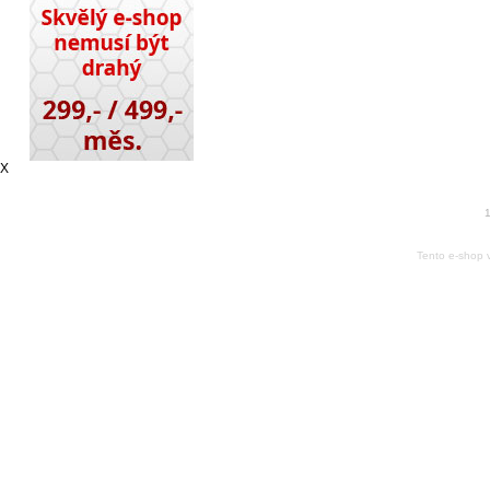
X
1
Tento e-shop 