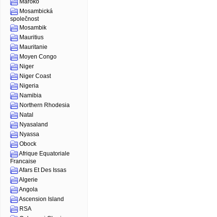
Maroko
Mosambická
společnost
Mosambik
Mauritius
Mauritanie
Moyen Congo
Niger
Niger Coast
Nigeria
Namibia
Northern Rhodesia
Natal
Nyasaland
Nyassa
Obock
Afrique Equatoriale
Francaise
Afars Et Des Issas
Algerie
Angola
Ascension Island
RSA