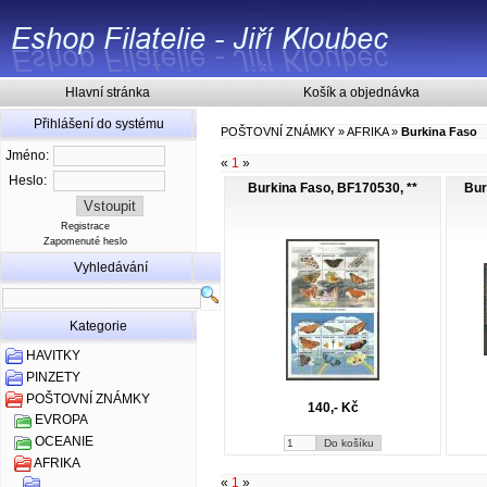
Hlavní stránka
Košík a objednávka
Přihlášení do systému
POŠTOVNÍ ZNÁMKY
»
AFRIKA
»
Burkina Faso
Jméno:
«
1
»
Heslo:
Burkina Faso, BF170530, **
Bur
Registrace
Zapomenuté heslo
Vyhledávání
Kategorie
HAVITKY
PINZETY
POŠTOVNÍ ZNÁMKY
140,- Kč
EVROPA
OCEANIE
AFRIKA
«
1
»