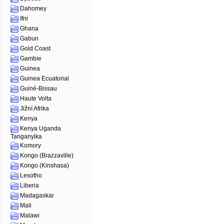
Dahomey
Ifni
Ghana
Gabun
Gold Coast
Gambie
Guinea
Guinea Ecuatorial
Guiné-Bissau
Haute Volta
Jižní Afrika
Kenya
Kenya Uganda
Tanganyika
Komory
Kongo (Brazzaville)
Kongo (Kinshasa)
Lesotho
Liberia
Madagaskar
Mali
Malawi