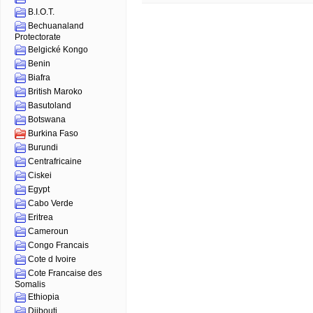
B.I.O.T.
Bechuanaland
Protectorate
Belgické Kongo
Benin
Biafra
British Maroko
Basutoland
Botswana
Burkina Faso
Burundi
Centrafricaine
Ciskei
Egypt
Cabo Verde
Eritrea
Cameroun
Congo Francais
Cote d Ivoire
Cote Francaise des
Somalis
Ethiopia
Djibouti