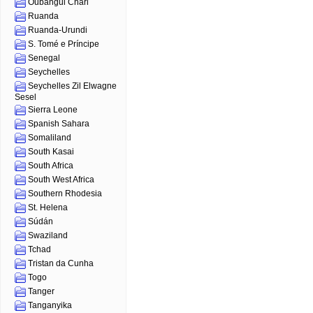
Oubangui Chari
Ruanda
Ruanda-Urundi
S. Tomé e Príncipe
Senegal
Seychelles
Seychelles Zil Elwagne
Sesel
Sierra Leone
Spanish Sahara
Somaliland
South Kasai
South Africa
South West Africa
Southern Rhodesia
St. Helena
Súdán
Swaziland
Tchad
Tristan da Cunha
Togo
Tanger
Tanganyika