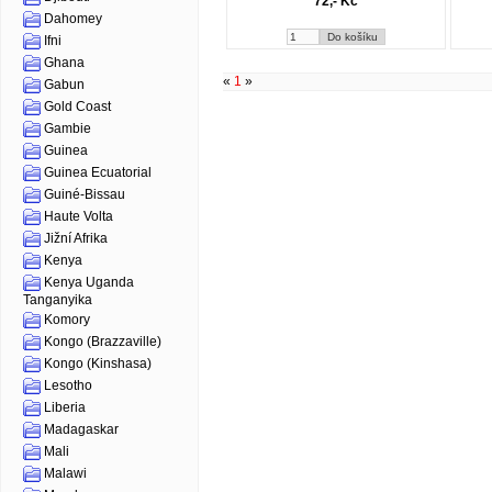
72,- Kč
Dahomey
Ifni
Ghana
«
1
»
Gabun
Gold Coast
Gambie
Guinea
Guinea Ecuatorial
Guiné-Bissau
Haute Volta
Jižní Afrika
Kenya
Kenya Uganda
Tanganyika
Komory
Kongo (Brazzaville)
Kongo (Kinshasa)
Lesotho
Liberia
Madagaskar
Mali
Malawi