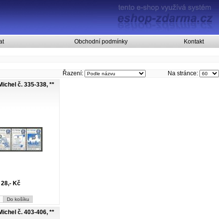
at
Obchodní podmínky
Kontakt
Řazení:
Na stránce:
ichel č. 335-338, **
28,- Kč
ichel č. 403-406, **