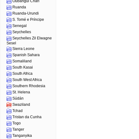
Oubangui Chari
Ruanda
Ruanda-Urundi
S. Tomé e Príncipe
Senegal
Seychelles
Seychelles Zil Elwagne
Sesel
Sierra Leone
Spanish Sahara
Somaliland
South Kasai
South Africa
South West Africa
Southern Rhodesia
St. Helena
Súdán
Swaziland
Tchad
Tristan da Cunha
Togo
Tanger
Tanganyika