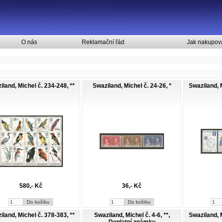
O nás
Reklamační řád
Jak nakupov
iland, Michel č. 234-248, **
Swaziland, Michel č. 24-26, *
Swaziland, M
580,- Kč
36,- Kč
iland, Michel č. 378-383, **
Swaziland, Michel č. 4-6, **,
Swaziland, M