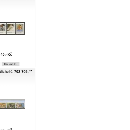
40,- Kč
ichel č. 702-705, **