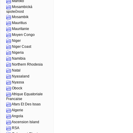
Maroko
Mosambická
společnost
Mosambik
Mauritius
Mauritanie
Moyen Congo
Niger
Niger Coast
Nigeria
Namibia
Northern Rhodesia
Natal
Nyasaland
Nyassa
Obock
Afrique Equatoriale
Francaise
Afars Et Des Issas
Algerie
Angola
Ascension Island
RSA