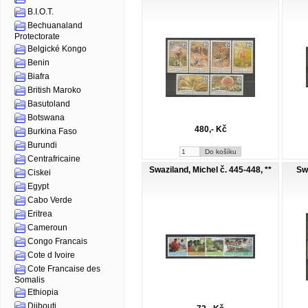
**
B.I.O.T.
Bechuanaland
Protectorate
Belgické Kongo
Benin
Biafra
British Maroko
Basutoland
Botswana
480,- Kč
Burkina Faso
Burundi
Centrafricaine
Swaziland, Michel č. 445-448, **
Swa
Ciskei
Egypt
Cabo Verde
Eritrea
Cameroun
Congo Francais
Cote d Ivoire
Cote Francaise des
Somalis
Ethiopia
Djibouti