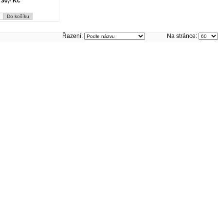
30,- Kč
Řazení:
Na stránce: