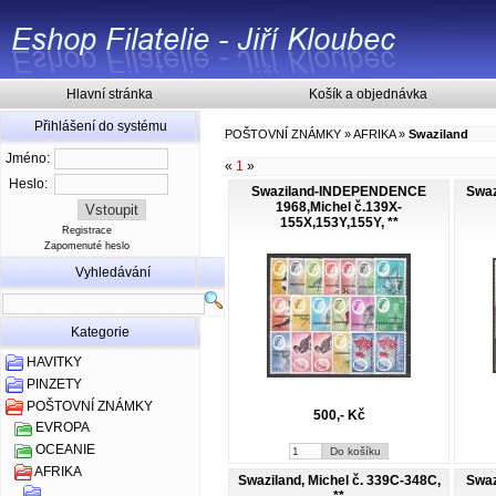
Hlavní stránka
Košík a objednávka
Přihlášení do systému
POŠTOVNÍ ZNÁMKY
»
AFRIKA
»
Swaziland
Jméno:
«
1
»
Heslo:
Swaziland-INDEPENDENCE
Swaz
1968,Michel č.139X-
155X,153Y,155Y, **
Registrace
Zapomenuté heslo
Vyhledávání
Kategorie
HAVITKY
PINZETY
POŠTOVNÍ ZNÁMKY
500,- Kč
EVROPA
OCEANIE
AFRIKA
Swaziland, Michel č. 339C-348C,
Swaz