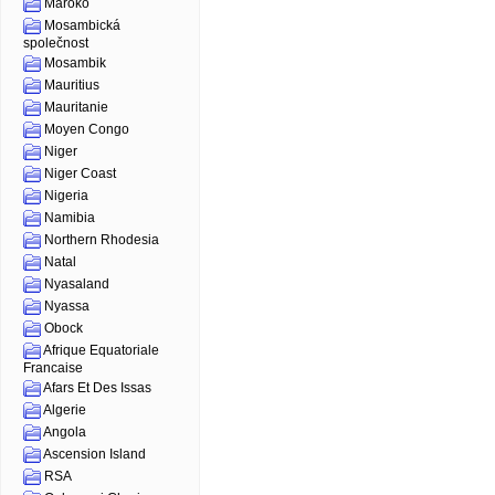
Maroko
Mosambická
společnost
Mosambik
Mauritius
Mauritanie
Moyen Congo
Niger
Niger Coast
Nigeria
Namibia
Northern Rhodesia
Natal
Nyasaland
Nyassa
Obock
Afrique Equatoriale
Francaise
Afars Et Des Issas
Algerie
Angola
Ascension Island
RSA