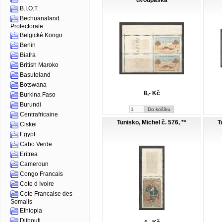
dvoupáska
B.I.O.T.
Bechuanaland
Protectorate
Belgické Kongo
Benin
Biafra
British Maroko
Basutoland
Botswana
8,- Kč
Burkina Faso
Burundi
Centrafricaine
Tunisko, Michel č. 576, **
T
Ciskei
Egypt
Cabo Verde
Eritrea
Cameroun
Congo Francais
Cote d Ivoire
Cote Francaise des
Somalis
Ethiopia
Djibouti