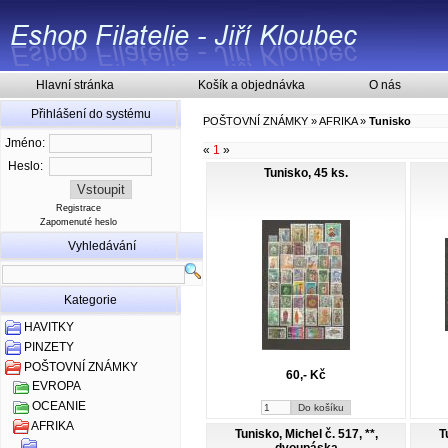
Hlavní stránka
Košík a objednávka
O nás
Přihlášení do systému
POŠTOVNÍ ZNÁMKY
»
AFRIKA
»
Tunisko
Jméno:
«
1
»
Heslo:
Tunisko, 45 ks.
Registrace
Zapomenuté heslo
Vyhledávání
Kategorie
HAVITKY
PINZETY
POŠTOVNÍ ZNÁMKY
60,- Kč
EVROPA
OCEANIE
AFRIKA
Tunisko, Michel č. 517, **,
T