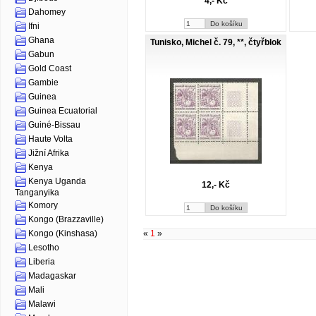
4,- Kč
Dahomey
Ifni
Ghana
Tunisko, Michel č. 79, **, čtyřblok
Gabun
Gold Coast
Gambie
Guinea
Guinea Ecuatorial
Guiné-Bissau
Haute Volta
Jižní Afrika
Kenya
Kenya Uganda
12,- Kč
Tanganyika
Komory
Kongo (Brazzaville)
«
1
»
Kongo (Kinshasa)
Lesotho
Liberia
Madagaskar
Mali
Malawi