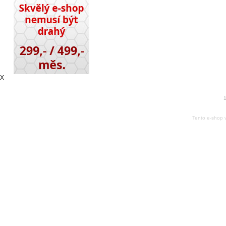
X
1
Tento e-shop 