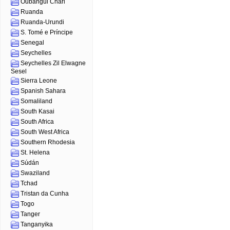
Oubangui Chari
Ruanda
Ruanda-Urundi
S. Tomé e Príncipe
Senegal
Seychelles
Seychelles Zil Elwagne
Sesel
Sierra Leone
Spanish Sahara
Somaliland
South Kasai
South Africa
South West Africa
Southern Rhodesia
St. Helena
Súdán
Swaziland
Tchad
Tristan da Cunha
Togo
Tanger
Tanganyika