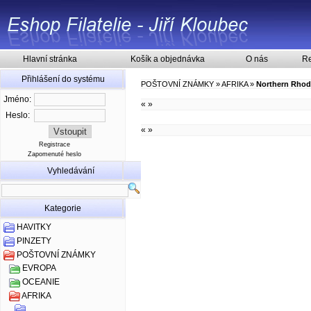
Hlavní stránka
Košík a objednávka
O nás
Re
Přihlášení do systému
POŠTOVNÍ ZNÁMKY
»
AFRIKA
»
Northern Rhod
Jméno:
«
»
Heslo:
«
»
Registrace
Zapomenuté heslo
Vyhledávání
Kategorie
HAVITKY
PINZETY
POŠTOVNÍ ZNÁMKY
EVROPA
OCEANIE
AFRIKA