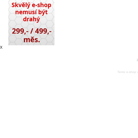
X
1
Tento e-shop 