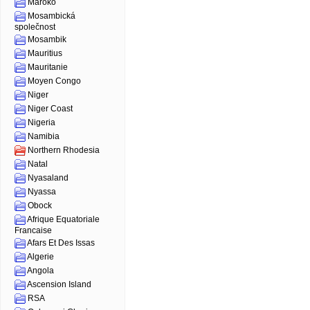
Maroko
Mosambická
společnost
Mosambik
Mauritius
Mauritanie
Moyen Congo
Niger
Niger Coast
Nigeria
Namibia
Northern Rhodesia
Natal
Nyasaland
Nyassa
Obock
Afrique Equatoriale
Francaise
Afars Et Des Issas
Algerie
Angola
Ascension Island
RSA