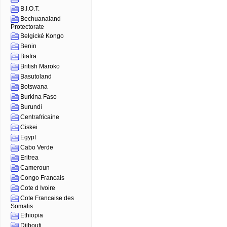
B.I.O.T.
Bechuanaland
Protectorate
Belgické Kongo
Benin
Biafra
British Maroko
Basutoland
Botswana
Burkina Faso
Burundi
Centrafricaine
Ciskei
Egypt
Cabo Verde
Eritrea
Cameroun
Congo Francais
Cote d Ivoire
Cote Francaise des
Somalis
Ethiopia
Djibouti