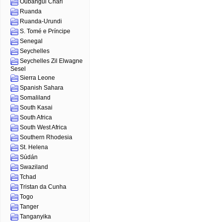
Oubangui Chari
Ruanda
Ruanda-Urundi
S. Tomé e Príncipe
Senegal
Seychelles
Seychelles Zil Elwagne
Sesel
Sierra Leone
Spanish Sahara
Somaliland
South Kasai
South Africa
South West Africa
Southern Rhodesia
St. Helena
Súdán
Swaziland
Tchad
Tristan da Cunha
Togo
Tanger
Tanganyika