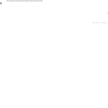
X
1
Tento e-shop 