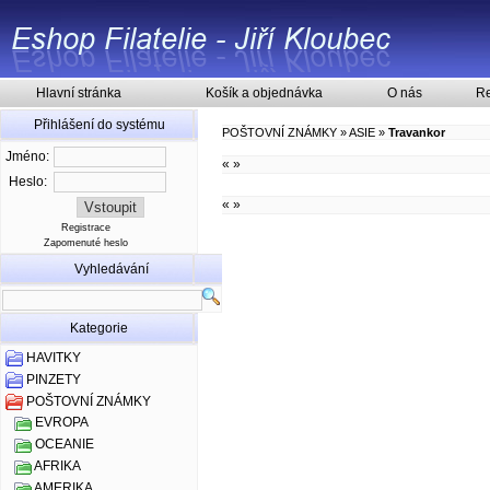
Hlavní stránka
Košík a objednávka
O nás
Re
Přihlášení do systému
POŠTOVNÍ ZNÁMKY
»
ASIE
»
Travankor
Jméno:
«
»
Heslo:
«
»
Registrace
Zapomenuté heslo
Vyhledávání
Kategorie
HAVITKY
PINZETY
POŠTOVNÍ ZNÁMKY
EVROPA
OCEANIE
AFRIKA
AMERIKA