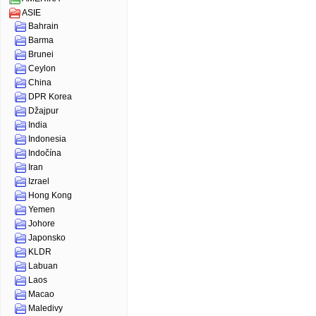
ASIE
Bahrain
Barma
Brunei
Ceylon
China
DPR Korea
Džajpur
India
Indonesia
Indočína
Iran
Izrael
Hong Kong
Yemen
Johore
Japonsko
KLDR
Labuan
Laos
Macao
Maledivy