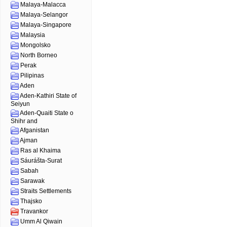
Malaya-Malacca
Malaya-Selangor
Malaya-Singapore
Malaysia
Mongolsko
North Borneo
Perak
Pilipinas
Aden
Aden-Kathiri State of
Seiyun
Aden-Quaiti State o
Shihr and
Afganistan
Ajman
Ras al Khaima
Sáurášta-Surat
Sabah
Sarawak
Straits Settlements
Thajsko
Travankor
Umm Al Qiwain