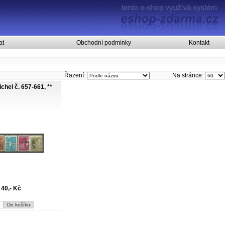
at
Obchodní podmínky
Kontakt
Řazení:
Na stránce:
ichel č. 657-661, **
40,- Kč