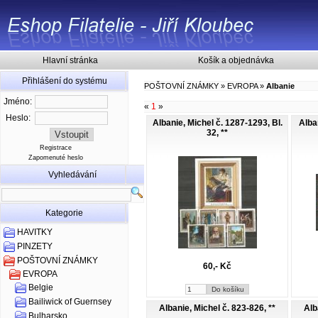
Hlavní stránka
Košík a objednávka
Přihlášení do systému
POŠTOVNÍ ZNÁMKY
»
EVROPA
»
Albanie
Jméno:
«
1
»
Heslo:
Albanie, Michel č. 1287-1293, Bl.
Alba
32, **
Registrace
Zapomenuté heslo
Vyhledávání
Kategorie
HAVITKY
PINZETY
POŠTOVNÍ ZNÁMKY
60,- Kč
EVROPA
Belgie
Bailiwick of Guernsey
Albanie, Michel č. 823-826, **
Alb
Bulharsko