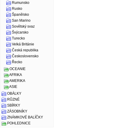
Rumunsko
Rusko
Španělsko
San Marino
Sovětský svaz
Švýcarsko
Turecko
Velká Británie
Česká republika
Československo
Řecko
OCEANIE
AFRIKA
AMERIKA
ASIE
OBÁLKY
RŮZNÉ
SBÍRKY
ZÁSOBNÍKY
ZNÁMKOVÉ BALÍČKY
POHLEDNICE