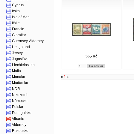
Cyprus
Irsko
Isle of Man
Itálie
Francie
Gibraltar
Guernsey-Alderney
Heligoland
Jersey
56,- Kč
Jugoslávie
Liechteinstein
Malta
«
1
»
Monako
Maďarsko
NDR
Nizozemí
Německo
Polsko
Portugalsko
Albanie
Alderney
Rakousko