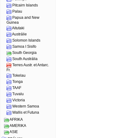
Pitcairn Islands
Palau
Papua and New
Guinea
Aitutaki
Austrálie
Solomon Islands
Samoa I Sisifo
South Georgia
South Austrália
Terres Austr. et Antarc.
Fr.
Tokelau
Tonga
TAAF
Tuvalu
Victoria
Western Samoa
Wallis et Futuna
AFRIKA
AMERIKA
ASIE