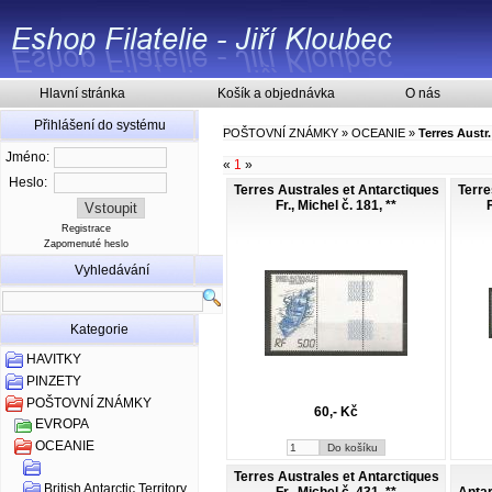
Hlavní stránka
Košík a objednávka
O nás
Přihlášení do systému
POŠTOVNÍ ZNÁMKY
»
OCEANIE
»
Terres Austr.
Jméno:
«
1
»
Heslo:
Terres Australes et Antarctiques
Terre
Fr., Michel č. 181, **
Registrace
Zapomenuté heslo
Vyhledávání
Kategorie
HAVITKY
PINZETY
POŠTOVNÍ ZNÁMKY
60,- Kč
EVROPA
OCEANIE
Terres Australes et Antarctiques
British Antarctic Territory