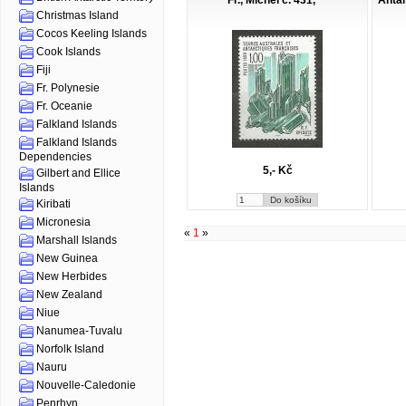
Fr., Michel č. 431, **
Antar
Christmas Island
Cocos Keeling Islands
Cook Islands
Fiji
Fr. Polynesie
Fr. Oceanie
Falkland Islands
Falkland Islands
Dependencies
5,- Kč
Gilbert and Ellice
Islands
Kiribati
Micronesia
«
1
»
Marshall Islands
New Guinea
New Herbides
New Zealand
Niue
Nanumea-Tuvalu
Norfolk Island
Nauru
Nouvelle-Caledonie
Penrhyn