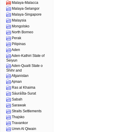
Malaya-Malacca
Malaya-Selangor
Malaya-Singapore
Malaysia
Mongolsko
North Borneo
Perak
Pilipinas
Aden
Aden-Kathiri State of
Seiyun
Aden-Quaiti State o
Shihr and
Afganistan
Ajman
Ras al Khaima
Sáurášta-Surat
Sabah
Sarawak
Straits Settlements
Thajsko
Travankor
Umm Al Qiwain