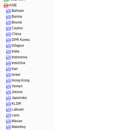
ASIE
Bahrain
Barma
Brunei
Ceylon
China
DPR Korea
Džajpur
India
Indonesia
Indočína
Iran
Izrael
Hong Kong
Yemen
Johore
Japonsko
KLDR
Labuan
Laos
Macao
Maledivy