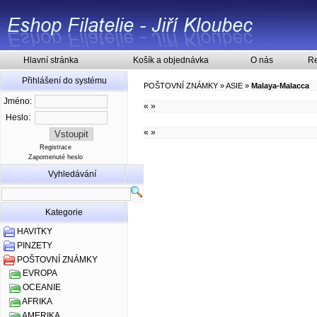
Hlavní stránka
Košík a objednávka
O nás
Re
Přihlášení do systému
POŠTOVNÍ ZNÁMKY
»
ASIE
»
Malaya-Malacca
Jméno:
«
»
Heslo:
«
»
Registrace
Zapomenuté heslo
Vyhledávání
Kategorie
HAVITKY
PINZETY
POŠTOVNÍ ZNÁMKY
EVROPA
OCEANIE
AFRIKA
AMERIKA