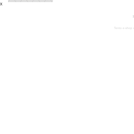
X
1
Tento e-shop 