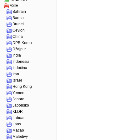
ASIE
Bahrain
Barma
Brunei
Ceylon
China
DPR Korea
Džajpur
India
Indonesia
Indočína
Iran
Izrael
Hong Kong
Yemen
Johore
Japonsko
KLDR
Labuan
Laos
Macao
Maledivy