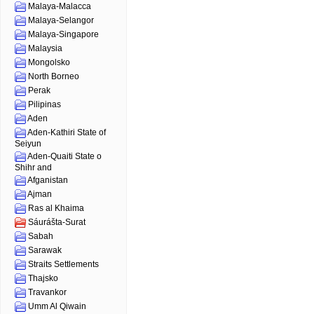
Malaya-Malacca
Malaya-Selangor
Malaya-Singapore
Malaysia
Mongolsko
North Borneo
Perak
Pilipinas
Aden
Aden-Kathiri State of
Seiyun
Aden-Quaiti State o
Shihr and
Afganistan
Ajman
Ras al Khaima
Sáurášta-Surat
Sabah
Sarawak
Straits Settlements
Thajsko
Travankor
Umm Al Qiwain