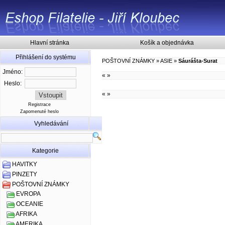
Hlavní stránka
Košík a objednávka
Přihlášení do systému
POŠTOVNÍ ZNÁMKY
»
ASIE
»
Sáurášta-Surat
Jméno:
«
»
Heslo:
«
»
Registrace
Zapomenuté heslo
Vyhledávání
Kategorie
HAVITKY
PINZETY
POŠTOVNÍ ZNÁMKY
EVROPA
OCEANIE
AFRIKA
AMERIKA