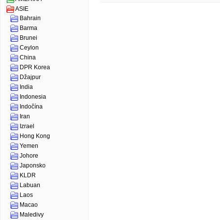
ASIE
Bahrain
Barma
Brunei
Ceylon
China
DPR Korea
Džajpur
India
Indonesia
Indočína
Iran
Izrael
Hong Kong
Yemen
Johore
Japonsko
KLDR
Labuan
Laos
Macao
Maledivy