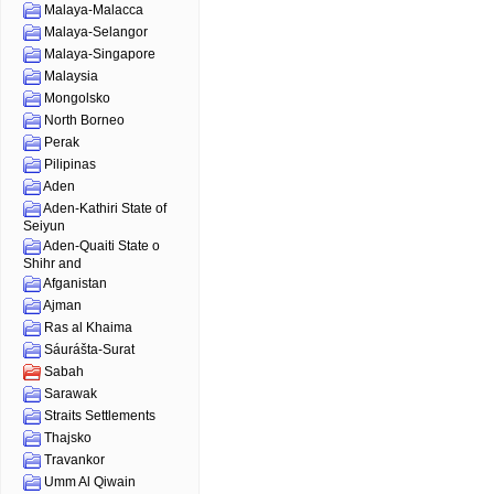
Malaya-Malacca
Malaya-Selangor
Malaya-Singapore
Malaysia
Mongolsko
North Borneo
Perak
Pilipinas
Aden
Aden-Kathiri State of
Seiyun
Aden-Quaiti State o
Shihr and
Afganistan
Ajman
Ras al Khaima
Sáurášta-Surat
Sabah
Sarawak
Straits Settlements
Thajsko
Travankor
Umm Al Qiwain