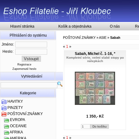
Hlavní stránka
Košík a objednávka
O nás
Re
Přihlášení do systému
POŠTOVNÍ ZNÁMKY
»
ASIE
»
Sabah
Jméno:
«
1
»
Heslo:
Sabah, Michel č. 1-16, *
Kompletní série, velmi slabé stopy po
nálepkách
Registrace
Zapomenuté heslo
Vyhledávání
Kategorie
HAVITKY
PINZETY
POŠTOVNÍ ZNÁMKY
1 350,- Kč
EVROPA
OCEANIE
AFRIKA
«
1
»
AMERIKA