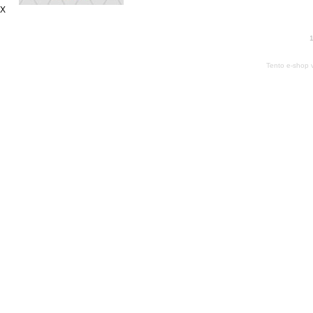
X
1
Tento e-shop 