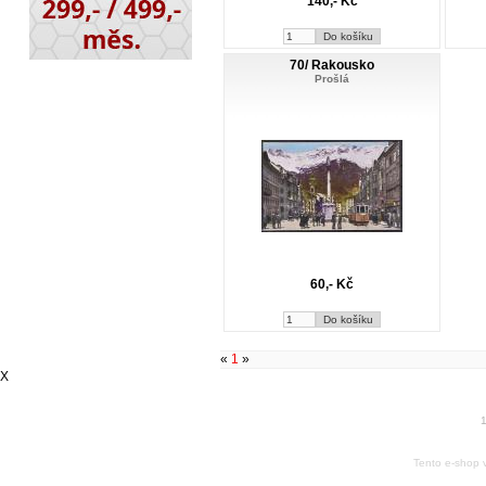
140,- Kč
70/ Rakousko
Prošlá
60,- Kč
«
1
»
X
1
Tento e-shop 