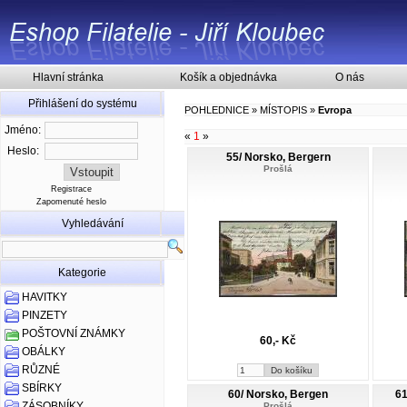
Hlavní stránka
Košík a objednávka
O nás
Přihlášení do systému
POHLEDNICE
»
MÍSTOPIS
»
Evropa
Jméno:
«
1
»
Heslo:
55/ Norsko, Bergern
Prošlá
Registrace
Zapomenuté heslo
Vyhledávání
Kategorie
HAVITKY
PINZETY
POŠTOVNÍ ZNÁMKY
60,- Kč
OBÁLKY
RŮZNÉ
SBÍRKY
60/ Norsko, Bergen
61
ZÁSOBNÍKY
Prošlá