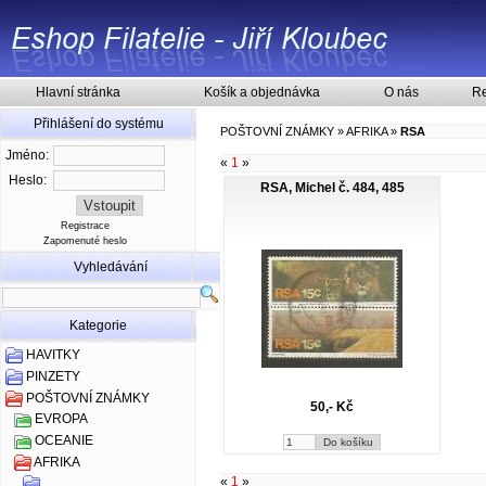
Hlavní stránka
Košík a objednávka
O nás
Re
Přihlášení do systému
POŠTOVNÍ ZNÁMKY
»
AFRIKA
»
RSA
Jméno:
«
1
»
Heslo:
RSA, Michel č. 484, 485
Registrace
Zapomenuté heslo
Vyhledávání
Kategorie
HAVITKY
PINZETY
POŠTOVNÍ ZNÁMKY
50,- Kč
EVROPA
OCEANIE
AFRIKA
«
1
»