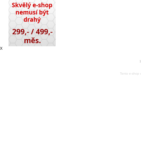
X
1
Tento e-shop 