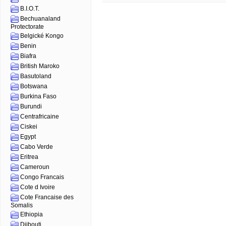
B.I.O.T.
Bechuanaland
Protectorate
Belgické Kongo
Benin
Biafra
British Maroko
Basutoland
Botswana
Burkina Faso
Burundi
Centrafricaine
Ciskei
Egypt
Cabo Verde
Eritrea
Cameroun
Congo Francais
Cote d Ivoire
Cote Francaise des
Somalis
Ethiopia
Djibouti