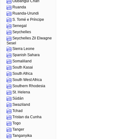
Oubangui Chari
Ruanda
Ruanda-Urundi
S. Tomé e Príncipe
Senegal
Seychelles
Seychelles Zil Elwagne
Sesel
Sierra Leone
Spanish Sahara
Somaliland
South Kasai
South Africa
South West Africa
Southern Rhodesia
St. Helena
Súdán
Swaziland
Tchad
Tristan da Cunha
Togo
Tanger
Tanganyika