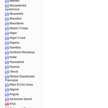
Maroko
Mosambická
společnost
Mosambik
Mauritius
Mauritanie
Moyen Congo
Niger
Niger Coast
Nigeria
Namibia
Northern Rhodesia
Natal
Nyasaland
Nyassa
Obock
Afrique Equatoriale
Francaise
Afars Et Des Issas
Algerie
Angola
Ascension Island
RSA