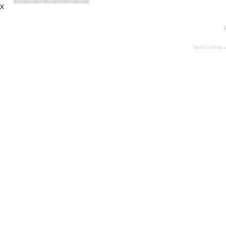
X
1
Tento e-shop 