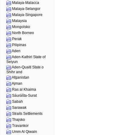
Malaya-Malacca
Malaya-Selangor
Malaya-Singapore
Malaysia
Mongolsko
North Borneo
Perak
Pilipinas
Aden
Aden-Kathiri State of
Seiyun
Aden-Quaiti State o
Shihr and
Afganistan
Ajman
Ras al Khaima
Sáurášta-Surat
Sabah
Sarawak
Straits Settlements
Thajsko
Travankor
Umm Al Qiwain