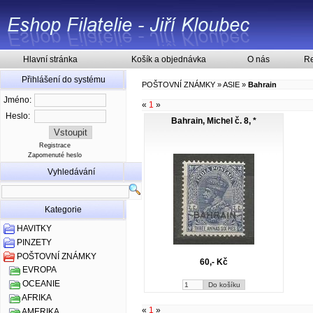
Hlavní stránka
Košík a objednávka
O nás
Re
Přihlášení do systému
POŠTOVNÍ ZNÁMKY
»
ASIE
»
Bahrain
Jméno:
«
1
»
Heslo:
Bahrain, Michel č. 8, *
Registrace
Zapomenuté heslo
Vyhledávání
Kategorie
HAVITKY
PINZETY
POŠTOVNÍ ZNÁMKY
60,- Kč
EVROPA
OCEANIE
AFRIKA
«
1
»
AMERIKA