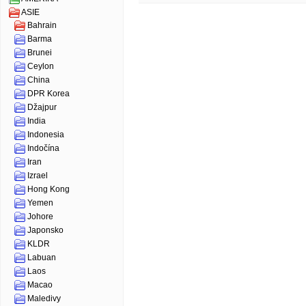
ASIE
Bahrain
Barma
Brunei
Ceylon
China
DPR Korea
Džajpur
India
Indonesia
Indočína
Iran
Izrael
Hong Kong
Yemen
Johore
Japonsko
KLDR
Labuan
Laos
Macao
Maledivy