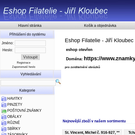
Hlavní stránka
Košík a objednávka
Přihlášení do systému
Eshop Filatelie - Jiří Kloubec
Jméno:
eshop otevřen
Heslo:
https://www.znamky
Doména:
Registrace
Zapomenuté heslo
pro zviditelnění obrázků
Vyhledávání
Kategorie
HAVITKY
PINZETY
POŠTOVNÍ ZNÁMKY
OBÁLKY
Nejnovější zboží v našem sortimentu
RŮZNÉ
SBÍRKY
St. Vincent, Michel č. 916-927, **
Tch
ZÁSOBNÍKY